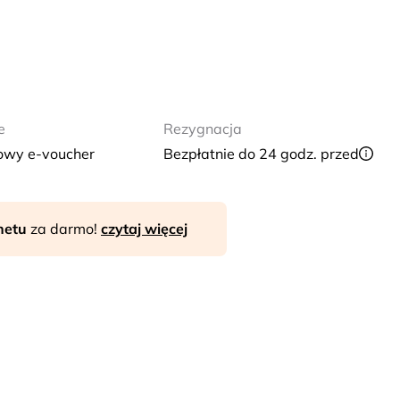
e
Rezygnacja
owy e-voucher
Bezpłatnie do 24 godz. przed
rnetu
za darmo!
czytaj więcej