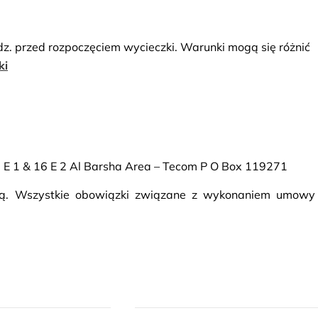
dz. przed rozpoczęciem wycieczki. Warunki mogą się różnić
ki
16 E 1 & 16 E 2 Al Barsha Area – Tecom P O Box 119271
rcą. Wszystkie obowiązki związane z wykonaniem umowy