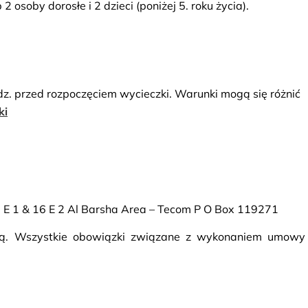
osoby dorosłe i 2 dzieci (poniżej 5. roku życia).
dz. przed rozpoczęciem wycieczki. Warunki mogą się różnić
ki
16 E 1 & 16 E 2 Al Barsha Area – Tecom P O Box 119271
rcą. Wszystkie obowiązki związane z wykonaniem umowy