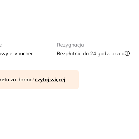
e
Rezygnacja
owy e-voucher
Bezpłatnie do 24 godz. przed
rnetu
za darmo!
czytaj więcej