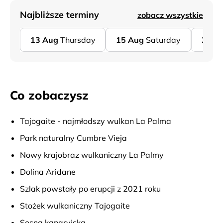
Najbliższe terminy
zobacz wszystkie
13
Aug
Thursday
15
Aug
Saturday
20
A
Co zobaczysz
Tajogaite - najmłodszy wulkan La Palma
Park naturalny Cumbre Vieja
Nowy krajobraz wulkaniczny La Palmy
Dolina Aridane
Szlak powstały po erupcji z 2021 roku
Stożek wulkaniczny Tajogaite
Sosna kanaryjska