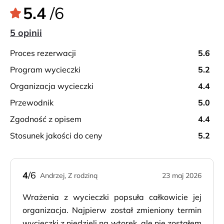
5.4
/6
5 opinii
proces rezerwacji
5.6
program wycieczki
5.2
organizacja wycieczki
4.4
przewodnik
5.0
zgodność z opisem
4.4
stosunek jakości do ceny
5.2
4
/6
Andrzej, Z rodziną
23 maj 2026
Wrażenia z wycieczki popsuła całkowicie jej
organizacja. Najpierw został zmieniony termin
wycieczki z niedzieli na wtorek, ale nie zostałem