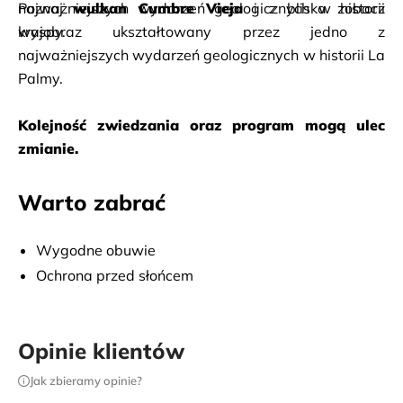
najważniejszych wydarzeń geologicznych w historii 
Poznaj 
wulkan Cumbre Vieja
 i z bliska zobacz 
wyspy.
krajobraz ukształtowany przez jedno z 
najważniejszych wydarzeń geologicznych w historii La 
Palmy.
Kolejność zwiedzania oraz program mogą ulec 
zmianie.
Warto zabrać
Wygodne obuwie
Ochrona przed słońcem
Opinie klientów
Jak zbieramy opinie?