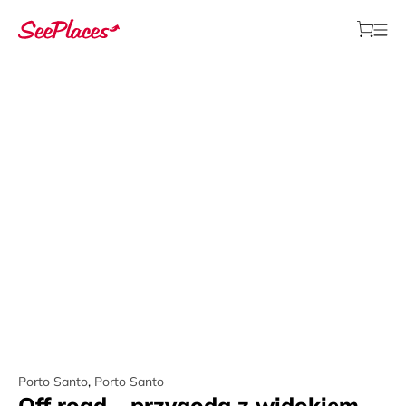
Porto Santo
,
Porto Santo
Off road – przygoda z widokiem