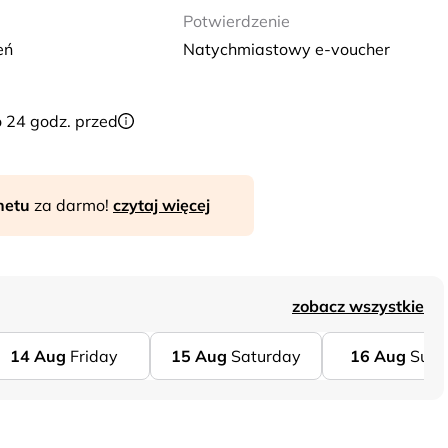
Potwierdzenie
eń
Natychmiastowy e-voucher
o 24 godz. przed
rnetu
za darmo!
czytaj więcej
zobacz wszystkie
14
Aug
Friday
15
Aug
Saturday
16
Aug
Sund