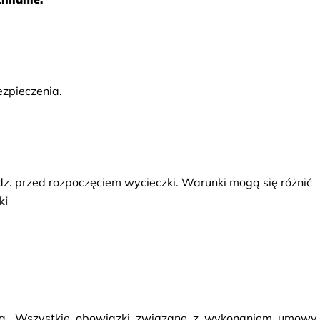
zpieczenia.
dz. przed rozpoczęciem wycieczki. Warunki mogą się różnić
ki
rcą. Wszystkie obowiązki związane z wykonaniem umowy