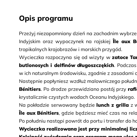
Opis programu
Przeżyj niezapomniany dzień na zachodnim wybrze
Indyjskim oraz wypoczynek na rajskiej 
Île aux B
tropikalnych krajobrazów i morskich przygód.
Wycieczka rozpoczyna się od wizyty w 
zatoce Ta
butlonosych i delfinów długoszczękich
. Podczas
w ich naturalnym środowisku, zgodnie z zasadami o
Następnie popłyniesz wzdłuż malowniczego połudn
Bénitiers
. Po drodze przewidziano postój przy 
raf
krystalicznie czystych wodach Oceanu Indyjskiego.
Na pokładzie serwowany będzie 
lunch z grilla
Île aux Bénitiers
, gdzie będziesz mieć czas na rela
Po południu nastąpi powrót do portu i transfer do ho
Wycieczka realizowana jest przy minimalnej lic
Kolejność zwiedzania oraz program mogą ulec z