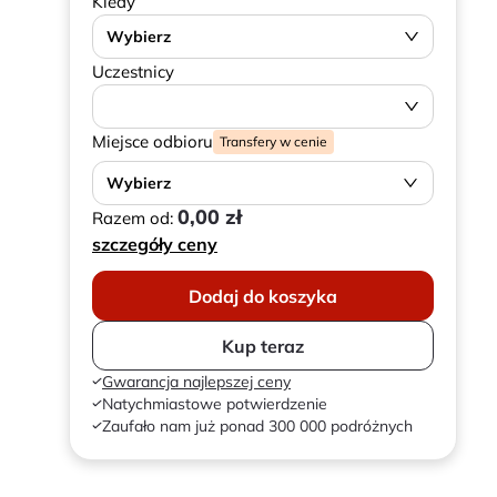
Kiedy
Wybierz
Uczestnicy
Miejsce odbioru
Transfery w cenie
Wybierz
0,00 zł
Razem od:
szczegóły ceny
Dodaj do koszyka
Kup teraz
Gwarancja najlepszej ceny
Natychmiastowe potwierdzenie
Zaufało nam już ponad 300 000 podróżnych