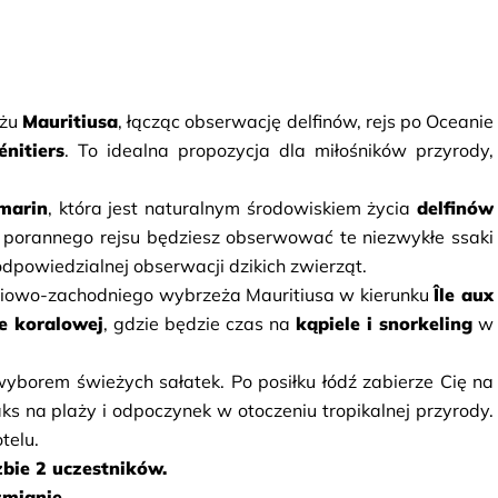
żu 
Mauritiusa
, łącząc obserwację delfinów, rejs po Oceanie 
énitiers
. To idealna propozycja dla miłośników przyrody, 
marin
, która jest naturalnym środowiskiem życia 
delfinów 
 porannego rejsu będziesz obserwować te niezwykłe ssaki 
dpowiedzialnej obserwacji dzikich zwierząt.
iowo-zachodniego wybrzeża Mauritiusa w kierunku 
Île aux 
ie koralowej
, gdzie będzie czas na 
kąpiele i snorkeling
 w 
ks na plaży i odpoczynek w otoczeniu tropikalnej przyrody. 
telu.
zbie 2 uczestników.
mianie.