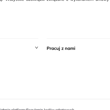
Pracuj z nami
iałania platformy
Regulamin kodów rabatowych