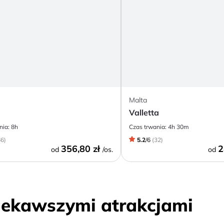
Malta
Valletta
nia:
8h
Czas trwania:
4h 30m
66
)
5.2
/
6
(
32
)
356,80 zł
2
od
/os.
od
ciekawszymi atrakcjami