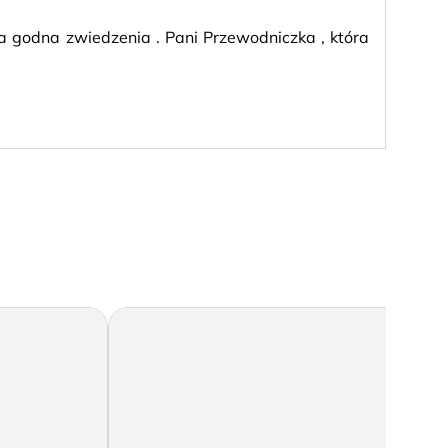
ta godna zwiedzenia . Pani Przewodniczka , która
To by

wskaz
piękn
Recen