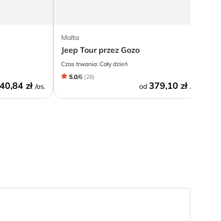
Malta
M
Jeep Tour przez Gozo
G
Czas trwania:
Cały dzień
C
5.0
/
6
(
28
)
40,84 zł
379,10 zł
/os.
od
/os.
6.0
/
6
Valle