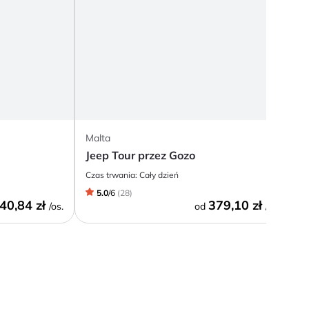
Malta
M
Jeep Tour przez Gozo
G
Czas trwania:
Cały dzień
C
5.0
/
6
(
28
)
40,84 zł
379,10 zł
/os.
od
/os.