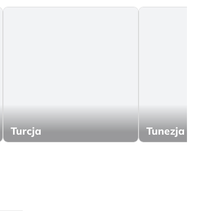
Turcja
Tunezja