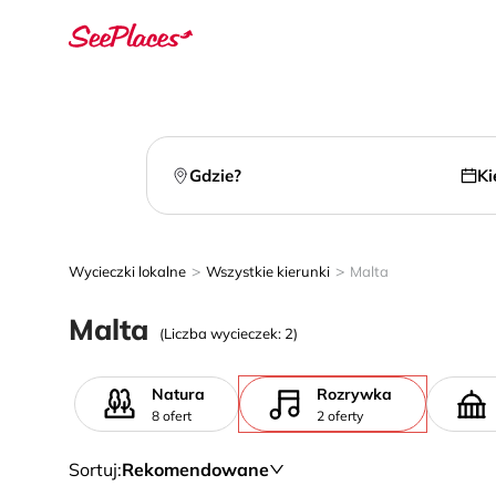
Gdzie?
Ki
>
>
Wycieczki lokalne
Wszystkie kierunki
Malta
Malta
(Liczba wycieczek: 2)
Natura
Rozrywka
8 ofert
2 oferty
Sortuj
:
Rekomendowane