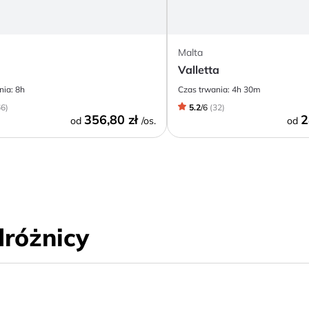
Malta
Valletta
nia:
8h
Czas trwania:
4h 30m
66
)
5.2
/
6
(
32
)
356,80 zł
2
od
/os.
od
dróżnicy