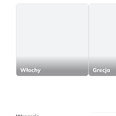
Włochy
Grecja