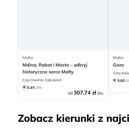
Malta
Malta
Mdina, Rabat i Mosta – odkryj
Gozo
historyczne serce Malty
Czas trwa
Czas trwania:
Cały dzień
5.6
/
6
(
5.3
/
6
(
80
)
307,74 zł
od
/os.
Zobacz kierunki z naj