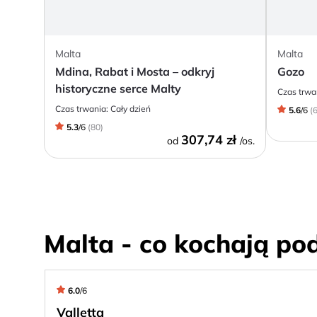
Malta
Malta
Mdina, Rabat i Mosta – odkryj
Gozo
historyczne serce Malty
Czas trwa
Czas trwania:
Cały dzień
5.6
/
6
(
5.3
/
6
(
80
)
307,74 zł
od
/os.
Malta - co kochają po
6.0
/
6
Valletta