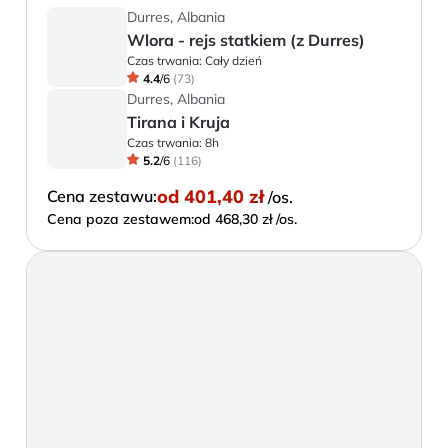
Durres, Albania
Wlora - rejs statkiem (z Durres)
Czas trwania:
Cały dzień
4.4
/
6
(
73
)
Durres, Albania
Tirana i Kruja
Czas trwania:
8h
5.2
/
6
(
116
)
od
401,40 zł
Cena zestawu:
/os.
Cena poza zestawem:
od 468,30 zł /os.