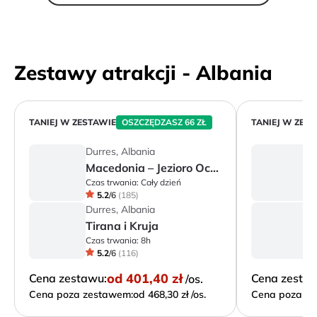
Zestawy atrakcji - Albania
TANIEJ W ZESTAWIE
OSZCZĘDZASZ 66 ZŁ
TANIEJ W ZES
Durres, Albania
D
Macedonia – Jezioro Ochrydzkie i miasto Ochryda
Czas trwania:
Cały dzień
Cz
5.2
/
6
(
185
)
Durres, Albania
D
Tirana i Kruja
Czas trwania:
8h
Cz
5.2
/
6
(
116
)
od
401,40 zł
Cena zestawu:
Cena zesta
/os.
Cena poza zestawem:
od 468,30 zł /os.
Cena poza ze