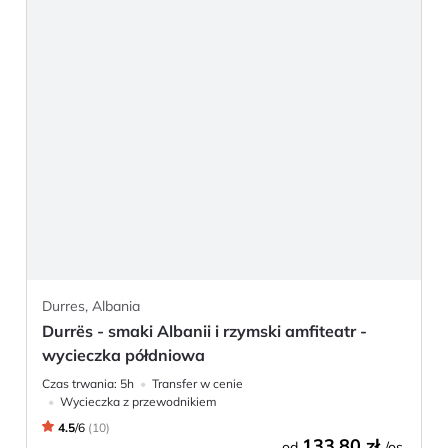
Durres, Albania
Durrës - smaki Albanii i rzymski amfiteatr -
wycieczka półdniowa
Czas trwania:
5h
Transfer w cenie
Wycieczka z przewodnikiem
4.5
/
6
(
10
)
133,80 zł
od
/os.