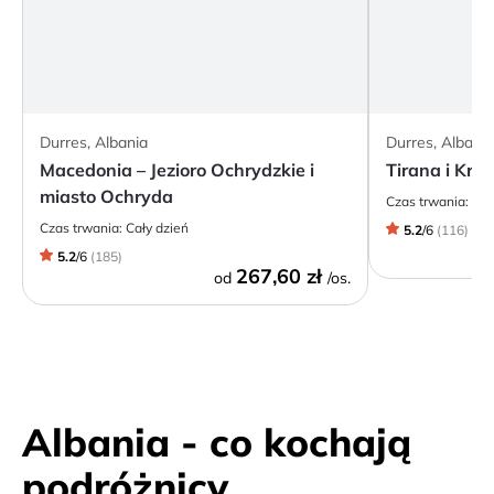
Durres, Albania
Durres, Albania
Macedonia – Jezioro Ochrydzkie i
Tirana i Kruj
miasto Ochryda
Czas trwania:
8h
Czas trwania:
Cały dzień
5.2
/
6
(
116
)
5.2
/
6
(
185
)
267,60 zł
od
/os.
Albania - co kochają
podróżnicy