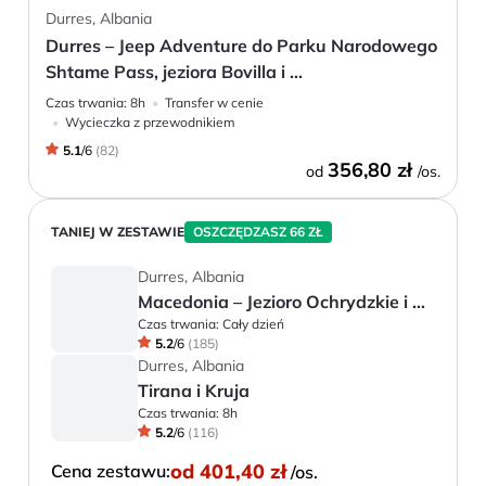
Durres, Albania
Durres – Jeep Adventure do Parku Narodowego
Shtame Pass, jeziora Bovilla i ...
Czas trwania:
8h
Transfer w cenie
Wycieczka z przewodnikiem
5.1
/
6
(
82
)
356,80 zł
od
/os.
TANIEJ W ZESTAWIE
OSZCZĘDZASZ 66 ZŁ
Durres, Albania
Macedonia – Jezioro Ochrydzkie i miasto Ochryda
Czas trwania:
Cały dzień
5.2
/
6
(
185
)
Durres, Albania
Tirana i Kruja
Czas trwania:
8h
5.2
/
6
(
116
)
od
401,40 zł
Cena zestawu:
/os.