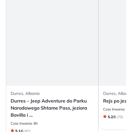
Durres, Albania
Durres, Albania
Durres – Jeep Adventure do Parku
Rejs po jezi
Narodowego Shtame Pass, jeziora
Czas trwania:
Cał
Bovilla i ...
5.2
/
6
(
70
)
Czas trwania:
8h
5.1
/
6
(
82
)