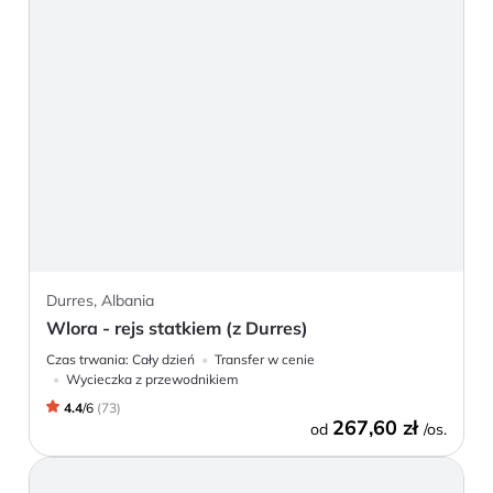
Durres, Albania
Wlora - rejs statkiem (z Durres)
Czas trwania:
Cały dzień
Transfer w cenie
Wycieczka z przewodnikiem
4.4
/
6
(
73
)
267,60 zł
od
/os.