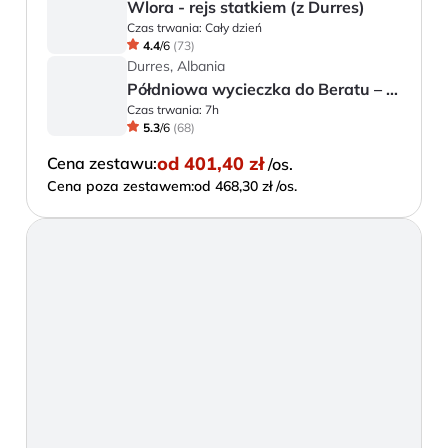
Wlora - rejs statkiem (z Durres)
Czas trwania:
Cały dzień
4.4
/
6
(
73
)
Durres, Albania
Półdniowa wycieczka do Beratu – miasta tysiąca okien i dziedzictwa UNESCO
Czas trwania:
7h
5.3
/
6
(
68
)
od
401,40 zł
Cena zestawu:
/os.
Cena poza zestawem:
od 468,30 zł /os.