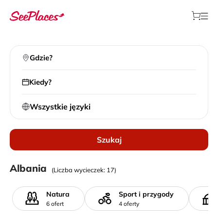
Gdzie?
Kiedy?
Wszystkie języki
Szukaj
Wycieczki lokalne
Albania
(Liczba wycieczek: 17)
>
Wszystkie kierunki
>
Albania
Natura
Sport i przygody
6 ofert
4 oferty