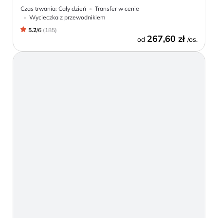
Czas trwania:
Cały dzień
Transfer w cenie
Wycieczka z przewodnikiem
5.2
/
6
(
185
)
267,60 zł
od
/os.