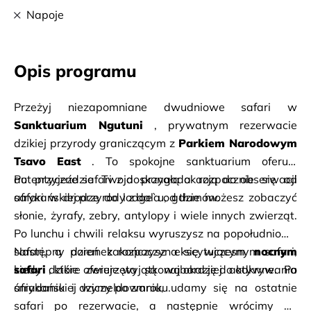
Napoje
Opis programu
Przeżyj niezapomniane dwudniowe safari w
Sanktuarium Ngutuni
, prywatnym rezerwacie 
dzikiej przyrody graniczącym z
Parkiem Narodowym 
Tsavo East
. To spokojne sanktuarium oferuje 
autentyczne safari z doskonałą okazją do obserwacji 
Po przyjeździe Twoja przygoda rozpocznie się od 
afrykańskiej przyrody z dala od tłumów.
safari w drodze do lodge`u, gdzie możesz zobaczyć 
słonie, żyrafy, zebry, antylopy i wiele innych zwierząt. 
Po lunchu i chwili relaksu wyruszysz na popołudniowy 
safari, a dzień zakończysz ekscytującym
Następny poranek rozpoczyna się wczesnym safari, 
nocnym 
safari
kiedy dzikie zwierzęta są najbardziej aktywne. Po 
, które oferuje wyjątkową okazję do odkrywania 
afrykańskiej dziczy po zmroku.
śniadaniu i wymeldowaniu, udamy się na ostatnie 
safari po rezerwacie, a następnie wrócimy do 