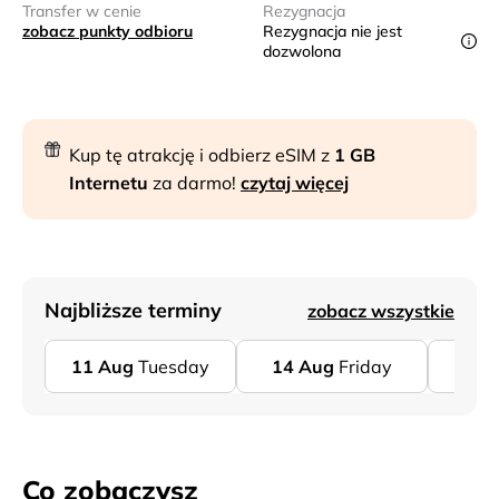
Transfer w cenie
Rezygnacja
zobacz punkty odbioru
Rezygnacja nie jest
dozwolona
Kup tę atrakcję i odbierz eSIM z
1 GB
Internetu
za darmo!
czytaj więcej
Najbliższe terminy
zobacz wszystkie
11
Aug
Tuesday
14
Aug
Friday
18
A
Co zobaczysz