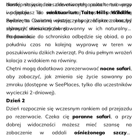
domki stojące na drewnianych palach tuż przy 
Następnie wsiądziesz do otwartego auta terenowego 
wodopoju. To właśnie tutaj często podchodzą 
i pojedziesz do 
sanktuarium Taita Hills Wildlife
. 
zwierzęta. Czasami wystarczy spojrzeć przez okno, by 
Będzie to świetną okazję, aby z bliska zobaczyć 
zobaczyć słonia czy zebrę! 
słynnych mieszkańców sawanny w ich naturalnym 
środowisku. 
Po powrocie do schroniska odbędzie się obiad, a po 
południu czas na kolejną wyprawę w teren w 
poszukiwaniu dzikich zwierząt. Po dniu pełnym wrażeń 
kolacja z widokiem na równiny. 
Chętni mogą dodatkowo zarezerwować 
nocne safari
, 
aby zobaczyć, jak zmienia się życie sawanny po 
zmroku (dostępne w SeePlaces, tylko dla uczestników 
wycieczki 2-dniowej). 
Dzień 2
Dzień rozpocznie się wczesnym rankiem od przejazdu 
po rezerwacie. Czeka cię 
poranne safari
, a przy 
dobrej widoczności możesz mieć szansę na 
zobaczenie w oddali 
ośnieżonego szczytu 