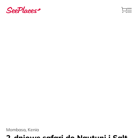
Mombasa
,
Kenia
2-dniowe safari do Ngutuni i Salt