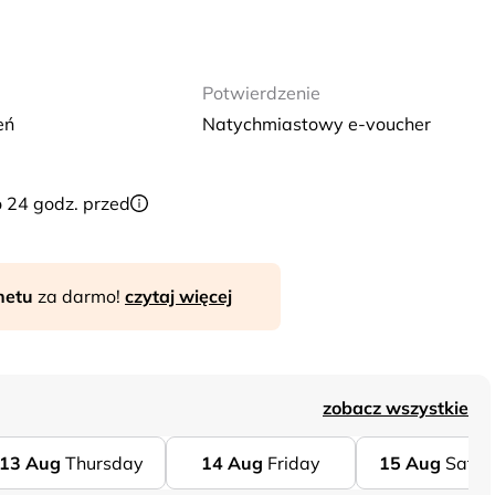
Potwierdzenie
eń
Natychmiastowy e-voucher
o 24 godz. przed
rnetu
za darmo!
czytaj więcej
zobacz wszystkie
13
Aug
Thursday
14
Aug
Friday
15
Aug
Satur