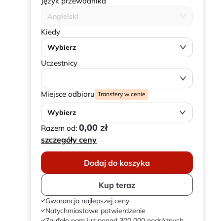
Język przewodnika
Angielski
Kiedy
Wybierz
Uczestnicy
Miejsce odbioru
Transfery w cenie
Wybierz
0,00 zł
Razem od:
szczegóły ceny
Dodaj do koszyka
Kup teraz
Gwarancja najlepszej ceny
Natychmiastowe potwierdzenie
Zaufało nam już ponad 300 000 podróżnych