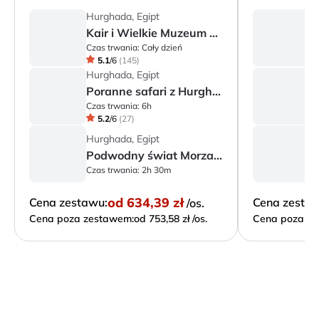
Hurghada, Egipt
H
Kair i Wielkie Muzeum Egipskie
Czas trwania:
Cały dzień
Cz
5.1
/
6
(
145
)
Hurghada, Egipt
H
Poranne safari z Hurghady
Czas trwania:
6h
Cz
5.2
/
6
(
27
)
Hurghada, Egipt
H
Podwodny świat Morza Czerwonego
Czas trwania:
2h 30m
Cz
od
634,39 zł
Cena zestawu:
Cena zesta
/os.
Cena poza zestawem:
od 753,58 zł /os.
Cena poza ze