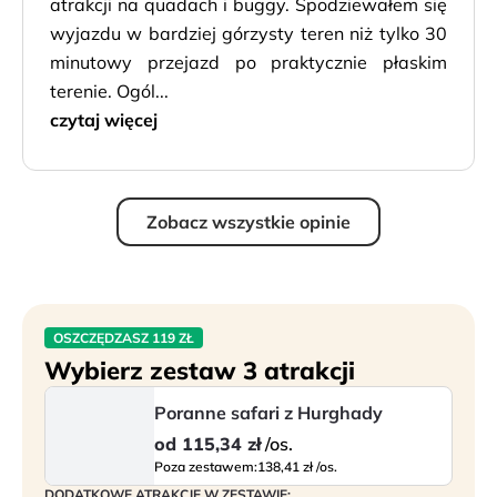
atrakcji na quadach i buggy. Spodziewałem się
wyjazdu w bardziej górzysty teren niż tylko 30
minutowy przejazd po praktycznie płaskim
terenie. Ogól...
czytaj więcej
Zobacz wszystkie opinie
OSZCZĘDZASZ 119 ZŁ
Wybierz zestaw 3 atrakcji
Poranne safari z Hurghady
od
115,34 zł
/os.
Poza zestawem:
138,41 zł /os.
DODATKOWE ATRAKCJE W ZESTAWIE: