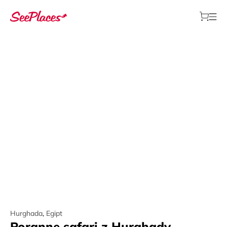
Hurghada
,
Egipt
Poranne safari z Hurghady