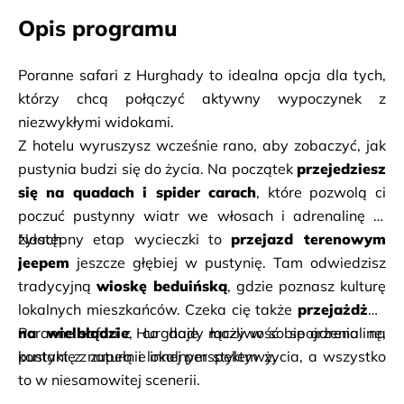
Opis programu
Poranne safari z Hurghady to idealna opcja dla tych, 
którzy chcą połączyć aktywny wypoczynek z 
niezwykłymi widokami. 
Z hotelu wyruszysz wcześnie rano, aby zobaczyć, jak 
pustynia budzi się do życia. Na początek 
przejedziesz 
się na quadach i spider carach
, które pozwolą ci 
poczuć pustynny wiatr we włosach i adrenalinę w 
Następny etap wycieczki to 
żyłach. 
przejazd terenowym 
jeepem
 jeszcze głębiej w pustynię. Tam odwiedzisz 
tradycyjną 
wioskę beduińską
, gdzie poznasz kulturę 
lokalnych mieszkańców. Czeka cię także 
przejażdżka 
na wielbłądzie
Poranne safari z Hurghady łączy w sobie adrenalinę, 
, co daje możliwość spojrzenia na 
kontakt z naturą i lokalnym stylem życia, a wszystko 
pustynię z zupełnie innej perspektywy. 
to w niesamowitej scenerii. 