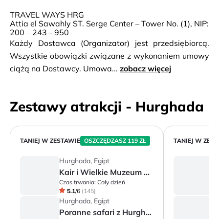
TRAVEL WAYS HRG
Attia el Sawahly ST. Serge Center – Tower No. (1), NIP:
200 – 243 - 950
Każdy Dostawca (Organizator) jest przedsiębiorcą.
Wszystkie obowiązki związane z wykonaniem umowy
ciążą na Dostawcy. Umowa...
zobacz więcej
Zestawy atrakcji - Hurghada
TANIEJ W ZESTAWIE
OSZCZĘDZASZ 119 ZŁ
TANIEJ W ZES
Hurghada, Egipt
H
Kair i Wielkie Muzeum Egipskie
Czas trwania:
Cały dzień
Cz
5.1
/
6
(
145
)
Hurghada, Egipt
H
Poranne safari z Hurghady