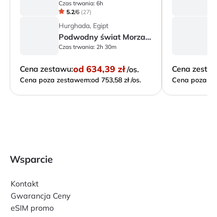
Czas trwania:
6h
Cz
5.2
/
6
(
27
)
Hurghada, Egipt
H
Podwodny świat Morza Czerwonego
Czas trwania:
2h 30m
Cz
od
634,39 zł
Cena zestawu:
Cena zesta
/os.
Cena poza zestawem:
od 753,58 zł /os.
Cena poza ze
Wsparcie
Kontakt
Gwarancja Ceny
eSIM promo