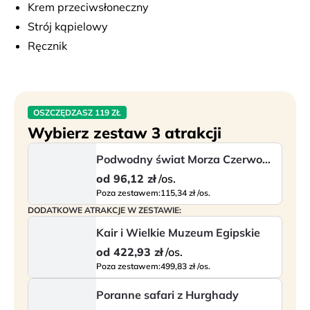
Krem przeciwsłoneczny
odkrywać podwodne życie lub po prostu zrelaksować 
Strój kąpielowy
się na pokładzie, ciesząc się spokojem i widokami. W 
Ręcznik
trakcie postoju otrzymasz również 
napój 
bezalkoholowy i wodę
, aby jeszcze przyjemniej 
spędzić czas. Po zakończeniu morskiej przygody 
wrócisz do mariny, skąd zapewniony jest transfer 
OSZCZĘDZASZ 119 ZŁ
powrotny do hotelu. To idealna opcja, jeśli chcesz 
Wybierz zestaw 3 atrakcji
zobaczyć więcej niż tylko powierzchnię morza i 
Podwodny świat Morza Czerwonego
przeżyć coś wyjątkowego w trakcie wakacji.
od
96,12 zł
/os.
Kolejność zwiedzania oraz program mogą ulec 
Poza zestawem:
115,34 zł /os.
zmianie.
DODATKOWE ATRAKCJE W ZESTAWIE:
Kair i Wielkie Muzeum Egipskie
od
422,93 zł
/os.
Poza zestawem:
499,83 zł /os.
Poranne safari z Hurghady