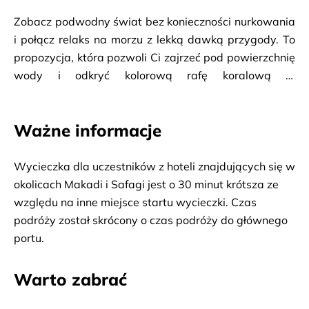
Zobacz podwodny świat bez konieczności nurkowania 
i połącz relaks na morzu z lekką dawką przygody. To 
propozycja, która pozwoli Ci zajrzeć pod powierzchnię 
wody i odkryć kolorową rafę koralową w 
komfortowych warunkach. Twoja przygoda rozpocznie 
się od odbioru z hotelu i przejazdu do mariny, skąd 
Ważne informacje
wyruszysz w rejs na pokładzie 
półłodzi podwodnej
. 
Już po kilkunastu minutach dotrzesz do miejsca, gdzie 
czeka na Ciebie jedno z największych bogactw morza 
Wycieczka dla uczestników z hoteli znajdujących się w 
– 
rafa koralowa
. Dzięki dużym panoramicznym 
okolicach Makadi i Safagi jest o 30 minut krótsza ze 
oknom będziesz mógł podziwiać podwodny świat z 
względu na inne miejsce startu wycieczki. Czas 
bliska – zobaczysz kolorowe ryby i fascynujące 
podróży został skrócony o czas podróży do głównego 
formacje koralowców, które tworzą niezwykły, 
portu.
naturalny krajobraz. Po czasie spędzonym na 
obserwacji rafy łódź zatrzyma się na otwartym morzu. 
Warto zabrać
To moment na odpoczynek i kontakt z wodą – możesz 
skorzystać z możliwości 
snorkelingu
 i samodzielnie 