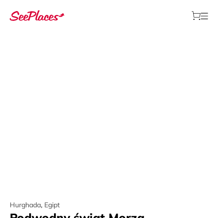
Hurghada
,
Egipt
Podwodny świat Morza