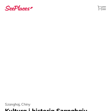
Szanghaj
,
Chiny
Kultura i historia Szanghaju