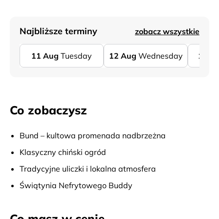
Najbliższe terminy
zobacz wszystkie
11
Aug
Tuesday
12
Aug
Wednesday
13
A
Co zobaczysz
Bund – kultowa promenada nadbrzeżna
Klasyczny chiński ogród
Tradycyjne uliczki i lokalna atmosfera
Świątynia Nefrytowego Buddy
Co masz w cenie