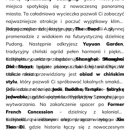
miejsca spotykają się z nowoczesną panoramą 
miasta. Ta całodniowa wycieczka pozwoli Ci zobaczyć 
najważniejsze atrakcje i poczuć wyjątkowy klimat 
jednej z najbardziej fascynujących metropolii Azji.
Rozpoczniesz od wizyty na 
The Bund
 – słynnej 
promenadzie z widokiem na futurystyczną dzielnicę 
Pudong. Następnie odkryjesz 
Yuyuan Garden
, 
tradycyjny chiński ogród pełen harmonii i pięknej 
architektury, oraz przespacerujesz się po 
Kolejnym punktem będzie 
Shanghai Museum
Shanghai 
, 
Old Street
prezentujące bogate zbiory sztuki i historii Chin. W 
, gdzie poznasz bardziej autentyczne 
oblicze miasta.
trakcie dnia przewidziany jest 
obiad w chińskim 
stylu
, który pozwoli Ci spróbować lokalnych smaków. 
Odwiedzisz również 
Jeśli czas na to pozwoli, zobaczysz także 
Jade Buddha Temple
 – jedną z 
fabrykę 
najważniejszych świątyń buddyjskich w Szanghaju.
jedwabiu
, gdzie poznasz tradycyjny proces jego 
wytwarzania. Na zakończenie spacer po 
Former 
French Concession
 – dzielnicy z kolonialną 
architekturą i zielonymi alejami, oraz wizyta w 
Kolejność zwiedzania oraz program mogą ulec 
Xin 
Tian Di
zmianie.
, gdzie historia łączy się z nowoczesnym 