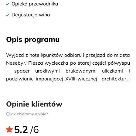
Opieka przewodnika
Degustacja wina
Opis programu
Wyjazd z hoteli/punktów odbioru i przejazd do miasta
Nesebyr. Piesza wycieczka po starej części półwyspu
– spacer urokliwymi brukowanymi uliczkami i
podziwianie imponującej XVIII-wiecznej
architektury.
Następnie kosztowanie bułgarskich win w małej
winiarni na Starym Mieście. Powrót do hoteli/punktów
zbiórki.
Opinie klientów
Jak zbieramy opinie?
5.2
/6