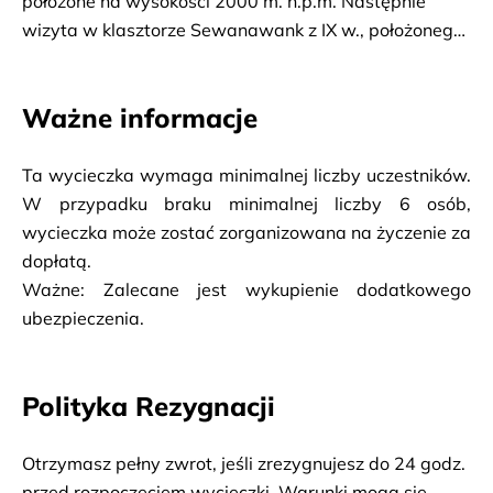
położone na wysokości 2000 m. n.p.m. Następnie
wizyta w klasztorze Sewanawank z IX w., położonego
na samym szczycie półwyspu, z którego rozpościera
się wspaniały widok na jezioro. Przejazd do restauracji
Ważne informacje
na obiad i okazja do spróbowania słynnego
ormiańskiego pstrąga. Przejazd do górskiego
miasteczka Dilidżan, nazywane przez Ormian "Małą
Ta wycieczka wymaga minimalnej liczby uczestników. 
Szwajcarią", które za czasów ZSRR było
W przypadku braku minimalnej liczby 6 osób, 
najpopularniejszym kurortem w Armenii. Zwiedzanie
wycieczka może zostać zorganizowana na życzenie za 
etnicznej części miasta z licznymi sklepami z
dopłatą.
pamiątkami i warsztatem garncarskim, czas na zakup
Ważne: Zalecane jest wykupienie dodatkowego 
pamiątek. Następnie wizyta w muzeum geologicznym
ubezpieczenia.
i galerii sztuki w Dilidżan. Na koniec przejazd i
zwiedzanie XIII – wiecznego Monastyru Hagharcin
Polityka Rezygnacji
położonego w uroczej zalesionej dolinie.
Otrzymasz pełny zwrot, jeśli zrezygnujesz do 24 godz.
przed rozpoczęciem wycieczki. Warunki mogą się