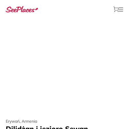
Erywań
,
Armenia
Dilidżan i jezioro Sewan