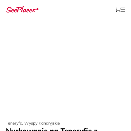
Teneryfa
,
Wyspy Kanaryjskie
Nurkowanie na Teneryfie z