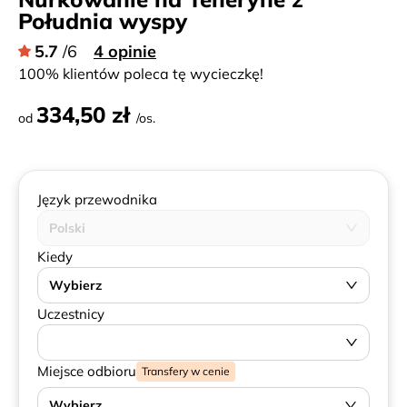
Południa wyspy
5.7
/6
4 opinie
100% klientów poleca tę wycieczkę!
334,50 zł
od
/os.
Język przewodnika
Polski
Kiedy
Wybierz
Uczestnicy
Miejsce odbioru
Transfery w cenie
Wybierz