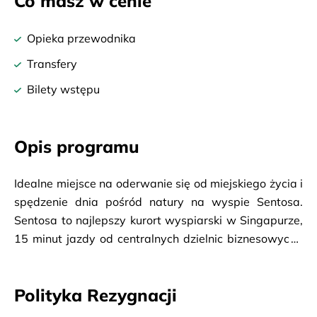
Co masz w cenie
Opieka przewodnika
Transfery
Bilety wstępu
Opis programu
Idealne miejsce na oderwanie się od miejskiego życia i 
spędzenie dnia pośród natury na wyspie Sentosa. 
Sentosa to najlepszy kurort wyspiarski w Singapurze, 
15 minut jazdy od centralnych dzielnic biznesowych i 
handlowych. Jedź na wyspę, gdzie znajdziesz 
ekscytującą gamę tematycznych atrakcji, uzdrowisk, 
Polityka Rezygnacji
bujnych lasów deszczowych, złotych plaż, mnóstwo 
restauracji, światowej sławy pól golfowych, 