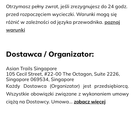
głębokowodnych marin jachtowych i luksusowych 
Otrzymasz pełny zwrot, jeśli zrezygnujesz do 24 godz.
kurortów. Zwiedzanie wyspy. Następnie przejedziesz 
przed rozpoczęciem wycieczki. Warunki mogą się
malowniczą kolejką linową, podczas której będziesz 
różnić w zależności od języka przewodnika.
poznaj
mógł podziwiać niesamowite widoki na miasto. 
warunki
Następnym przystankiem jest podwodny świat w SEA 
Aquarium, największym akwarium na świecie. Tutaj 
Dostawca / Organizator:
możesz odkryć ponad 800 gatunków zwierząt 
morskich, takich jak majestatyczne manty i ponad 200 
rekinów, przez największe na świecie okno na ocean. 
Asian Trails Singapore
105 Cecil Street, #22-00 The Octagon, Suite 2226,
Powrót do hotelu.
Singapore 069534, Singapore
Każdy Dostawca (Organizator) jest przedsiębiorcą.
Wszystkie obowiązki związane z wykonaniem umowy
ciążą na Dostawcy. Umowa...
zobacz więcej