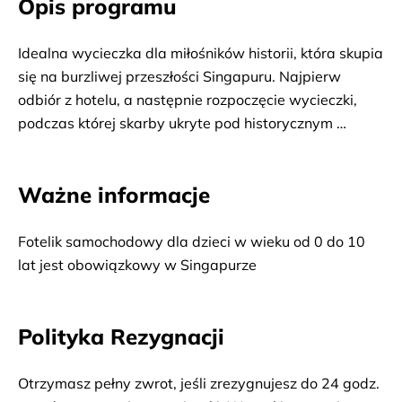
Opis programu
Idealna wycieczka dla miłośników historii, która skupia 
się na burzliwej przeszłości Singapuru. Najpierw 
odbiór z hotelu, a następnie rozpoczęcie wycieczki, 
podczas której skarby ukryte pod historycznym 
wzgórzem w samym sercu miasta będą odkrywane, 
gdzie narodził się XIV-wieczna „Singapura” oraz 
Ważne informacje
współczesny Singapur. Podczas tej historycznej 
przygody, pełnej grobów, bitew i broni, prześledzone 
będzie powstanie i upadek wielkiego imperium. 
Fotelik samochodowy dla dzieci w wieku od 0 do 10 
Towarzyszem wycieczki będą opowieści o władcach, 
lat jest obowiązkowy w Singapurze
którzy rządzili ze wzgórza, oraz o budowniczych 
imperium pochowanych na jego zboczach. Jest to 
Polityka Rezygnacji
okazja do przeżycia jednej z najważniejszych bitew w 
historii Singapuru i zanurzenia się w burzliwej 
przeszłości miasta. Powrót do hotelu.
Otrzymasz pełny zwrot, jeśli zrezygnujesz do 24 godz.