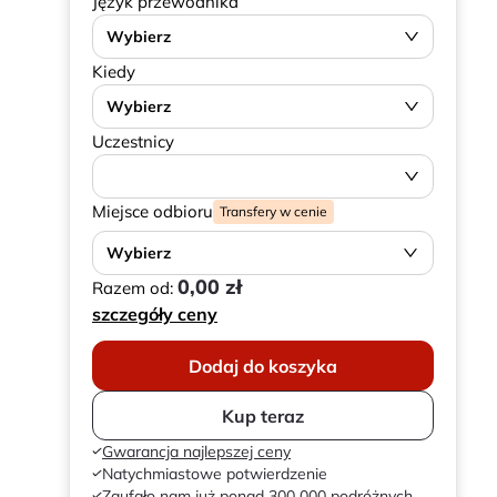
Język przewodnika
Wybierz
Kiedy
Wybierz
Uczestnicy
Miejsce odbioru
Transfery w cenie
Wybierz
0,00 zł
Razem od:
szczegóły ceny
Dodaj do koszyka
Kup teraz
Gwarancja najlepszej ceny
Natychmiastowe potwierdzenie
Zaufało nam już ponad 300 000 podróżnych