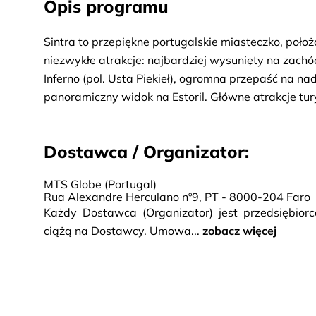
Opis programu
Sintra to przepiękne portugalskie miasteczko, poło
niezwykłe atrakcje: najbardziej wysunięty na zach
Inferno (pol. Usta Piekieł), ogromna przepaść na n
panoramiczny widok na Estoril. Główne atrakcje tu
przystanek na Cabo da Roca, Usta Piekieł z plażą G
względów bezpieczeństwa oraz z powodu ograniczen
Dostawca / Organizator:
Cabo da Roca nie jest zwiedzane. W zamian zostan
Marginal.
MTS Globe (Portugal)
Rua Alexandre Herculano nº9, PT - 8000-204 Faro
Każdy Dostawca (Organizator) jest przedsiębio
ciążą na Dostawcy. Umowa...
zobacz więcej