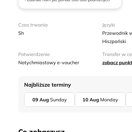
Czas trwania
Języki
5h
Przewodnik w 
Hiszpański
Potwierdzenie
Transfer w ce
Natychmiastowy e-voucher
zobacz punkt
Najbliższe terminy
09
Aug
Sunday
10
Aug
Monday
Co zobaczysz