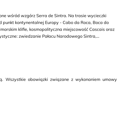
żone wśród wzgórz Serra de Sintra. Na trasie wycieczki
ód punkt kontynentalnej Europy - Cabo da Roca, Boca do
admorskim klifie, kosmopolityczna miejscowość Cascais oraz
rystyczne: zwiedzanie Pałacu Narodowego Sintra,
uincho, przystanek w Cascais i panorama Estoril. Ze
ia światła dziennego od 1 listopada do końca lutego
ie zrealizowany panoramiczny przejazd drogą Estrada
rcą. Wszystkie obowiązki związane z wykonaniem umowy