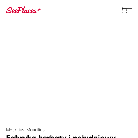
Mauritius
,
Mauritius
Fabryka herbaty i południowy