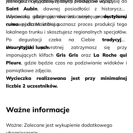
jednego z najbardziej znanych produktów wyspy.
Saint Aubin
, dawnej posiadłości z historyczną 
cukrownią, gdzie poznasz znaczenie uprawy trzciny 
Wycieczka obejmuje również wizytę w 
destylarni 
cukrowej dla Mauritiusa.
rumu
, podczas której poznasz proces produkcji tego 
lokalnego trunku i skosztujesz regionalnych specjałów. 
Po degustacji czeka na Ciebie 
tradycyjny 
maurytyjski lunch
W drodze powrotnej zatrzymasz się przy 
.
imponujących klifach 
Gris Gris
 oraz 
La Roche qui 
Pleure
, gdzie będzie czas na podziwianie widoków i 
pamiątkowe zdjęcia.
Wycieczka realizowana jest przy minimalnej 
liczbie 2 uczestników.
Ważne informacje
Ważne: Zalecane jest wykupienie dodatkowego 
ubezpieczenia.