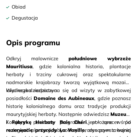
Obiad
Degustacja
Opis programu
Odkryj malownicze 
południowe wybrzeże 
Mauritiusa
, gdzie kolonialna historia, plantacje 
herbaty i trzciny cukrowej oraz spektakularne 
nadmorskie krajobrazy tworzą wyjątkową mozaikę 
lokalnego dziedzictwa.
Wycieczka rozpoczyna się od wizyty w zabytkowej 
posiadłości 
Domaine des Aubineaux
, gdzie poznasz 
historię kolonialnego domu oraz tradycje produkcji 
maurytyjskiej herbaty. Następnie odwiedzisz 
Muzeum 
i Fabrykę Herbaty Bois Chéri
, położone wśród 
rozległych plantacji, aby odkryć proces powstawania 
rezerwacie przyrody La Vanille
, słynącym z bujnej 