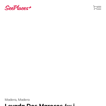
Madera
,
Madera
Levada Dos Maroços (w j.