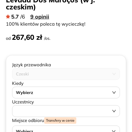
czeskim)
5.7
/6
9 opinii
100% klientów poleca tę wycieczkę!
267,60 zł
od
/os.
Język przewodnika
Czeski
Kiedy
Wybierz
Uczestnicy
Miejsce odbioru
Transfery w cenie
Wybierz