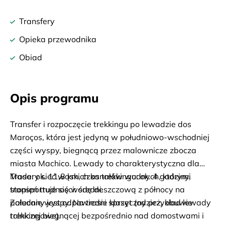
Transfery
Opieka przewodnika
Obiad
Opis programu
Transfer i rozpoczęcie trekkingu po lewadzie dos
Maroços, która jest jedyną w południowo-wschodniej
części wyspy, biegnącą przez malownicze zbocza
miasta Machico. Lewady to charakterystyczna dla
Madery sieć wąskich kanałów wodnych, którymi
Trasa: ok. 11,8 km, czas trekkingu: ok. 4 godziny,
transportuje się wodę deszczową z północy na
stopień trudności: średni.
południe wyspy. Na trasie klasyczny przykład lewady
Zalecany jest odpowiedni sprzęt (odzież, obuwie
rolniczej biegnącej bezpośrednio nad domostwami i
trekkingowe).