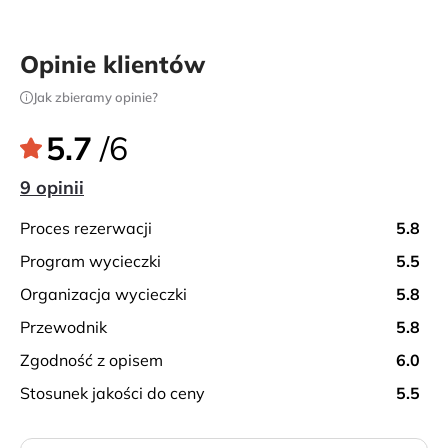
lokalnymi uprawami – tu z bliska można zobaczyć
codzienne życie mieszkańców wyspy. Trasa zapewnia
niesamowite widoki na góry, miasto w dolinie i ocean
Opinie klientów
jedocześnie. Okazja do podziwiania bogatej,
Jak zbieramy opinie?
endemicznej roślinności oraz tradycyjnej architektury
Madery.
5.7
/6
9 opinii
proces rezerwacji
5.8
program wycieczki
5.5
organizacja wycieczki
5.8
przewodnik
5.8
zgodność z opisem
6.0
stosunek jakości do ceny
5.5