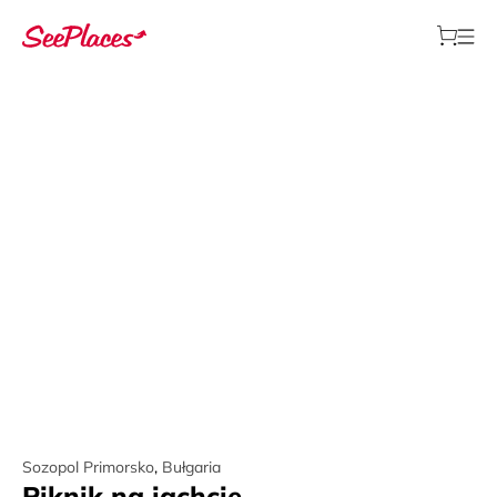
Sozopol Primorsko
,
Bułgaria
Piknik na jachcie