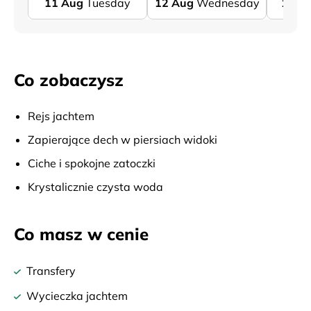
11
Aug
Tuesday
12
Aug
Wednesday
13
A
Co zobaczysz
Rejs jachtem
Zapierające dech w piersiach widoki
Ciche i spokojne zatoczki
Krystalicznie czysta woda
Co masz w cenie
Transfery
Wycieczka jachtem