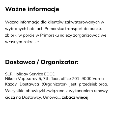
dziewiczego raju. Obiad na jachcie. Powrót do portu i
Ważne informacje
hoteli/punktów odbioru.
Ważna informacja dla klientów zakwaterowanych w 
wybranych hotelach Primorsku: transport do punktu 
zbiórki w porcie w Primorsku należy zorganizować we 
własnym zakresie.
Dostawca / Organizator:
SLR Holiday Service EOOD
Nikola Vaptsarov 5, 7th floor, office 701, 9000 Varna
Każdy Dostawca (Organizator) jest przedsiębiorcą.
Wszystkie obowiązki związane z wykonaniem umowy
ciążą na Dostawcy. Umowa...
zobacz więcej