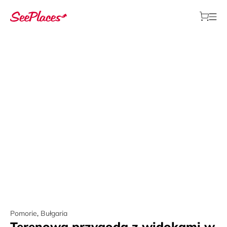
Pomorie
,
Bułgaria
Terenowa przygoda z widokami w