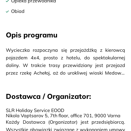
Opieka przewodnika
Obiad
Opis programu
Wycieczka rozpoczyna się przejażdżką z kierowcą
pojazdem 4x4, prosto z hotelu, do spektakularnej
doliny. W trakcie trasy przewidziany jest przejazd
przez rzekę Achełoj, aż do urokliwej wioski Medowo.
Kolejno podróż na wzgórze Krysta, skąd uczestnicy
zobaczą piękne i panoramiczne widoki. W programie
Dostawca / Organizator:
także odpoczynek wśród leśnej scenerii przy
mineralnym źródle, a dla chętnych nauka rzemiosła
SLR Holiday Service EOOD
ceramicznego i tworzenie własnego „arcydzieła” pod
Nikola Vaptsarov 5, 7th floor, office 701, 9000 Varna
okiem rzemieślników na miejscu. Obiad w lokalnej
Każdy Dostawca (Organizator) jest przedsiębiorcą.
tawernie z muzyczną zabawą. Po dniu pełnym
Wszystkie obowiązki związane z wykonaniem umowy