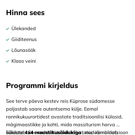
Hinna sees
Ülekanded
Giiditeenus
Lõunasöök
Klaas veini
Programmi kirjeldus
See terve päeva kestev reis Küprose südamesse 
paljastab saare autentsema külje. Eemal 
rannikukuurortidest avastate traditsioonilisi külasid, 
mägimaastikke ja kohti, mida massiturism harva 
külastab. See on hästi tasakaalustatud kombinatsioon 
Sõidate
4x4 maastikusõidukiga
, mis võimaldab 