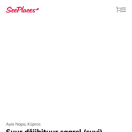
Ayia Napa
,
Küpros
Suur džiibituur saarel (suvi)