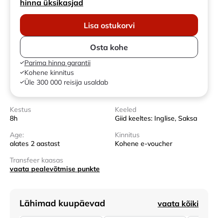
hinna üksikasjad
Lisa ostukorvi
Osta kohe
Parima hinna garantii
Kohene kinnitus
Üle 300 000 reisija usaldab
Kestus
Keeled
8h
Giid keeltes: Inglise, Saksa
Age:
Kinnitus
alates 2 aastast
Kohene e-voucher
Transfeer kaasas
vaata pealevõtmise punkte
Lähimad kuupäevad
vaata kõiki