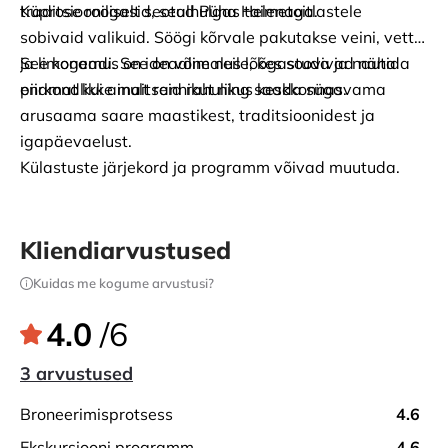
traditsiooniliselt seotud Püha Helenaga.
Küprose roogasid, sealhulgas taimetoitlastele 
sobivaid valikuid. Söögi kõrvale pakutakse veini, vett 
ja limonaadi. See on võimalus lõõgastuda ja nautida 
See kogemus on ideaalne neile, kes soovivad näha 
piirkondlikke maitseid rahulikus keskkonnas.
enamat kui ainult rannikut ning saada sügavama 
arusaama saare maastikest, traditsioonidest ja 
igapäevaelust.
Külastuste järjekord ja programm võivad muutuda.
Kliendiarvustused
Kuidas me kogume arvustusi?
4.0
/6
3 arvustused
broneerimisprotsess
4.6
ekskursiooni programm
4.6